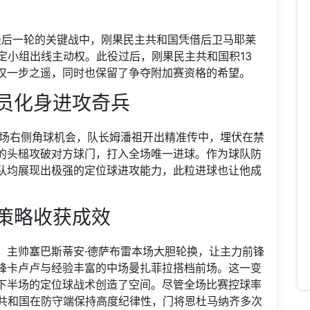
最后一轮的关键战中，刚果民主共和国凭借后卫马耶莱
定小组出线主动权。此役过后，刚果民主共和国积13
仅一步之遥，同时也保留了争夺附加赛资格的希望。
员化身进攻奇兵
前场右侧角球机会，队长姆潘祖开出精准传中，埋伏在禁
的头槌攻破对方球门，打入全场唯一进球。作为球队防
队均展现出极强的定位球进攻能力，此粒进球也让他成
。
策略收获成效
，主帅塞巴斯蒂安·德萨布雷本场大胆轮换，让主力前锋
锋卡卢卢与经验丰富的中场曼扎菲拉搭档前场。这一变
下半场的定位球战术创造了空间。尽管全场比赛控球率
主共和国在防守端保持高度纪律性，门将恩杜马纳齐多次