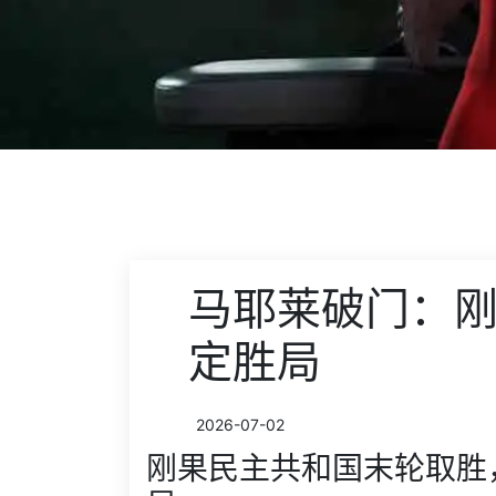
马耶莱破门：
定胜局
2026-07-02
刚果民主共和国末轮取胜