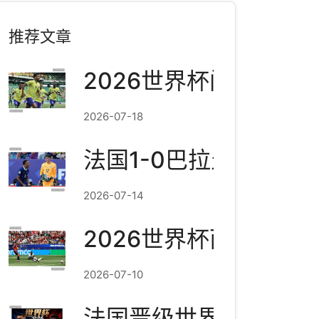
推荐文章
2026世界杯门将表现
2026-07-18
法国1-0巴拉圭赛后复
2026-07-14
2026世界杯西班牙对
2026-07-10
法国晋级世界杯32强：