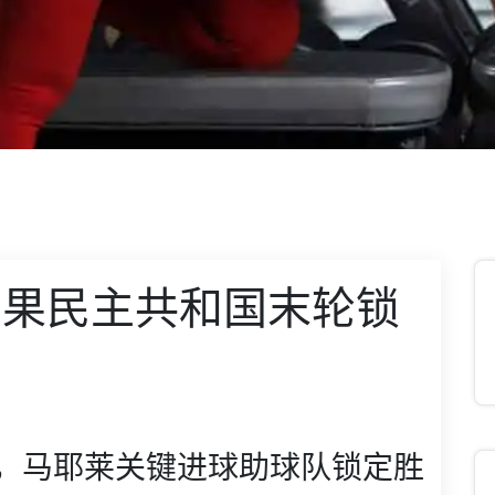
刚果民主共和国末轮锁
，马耶莱关键进球助球队锁定胜