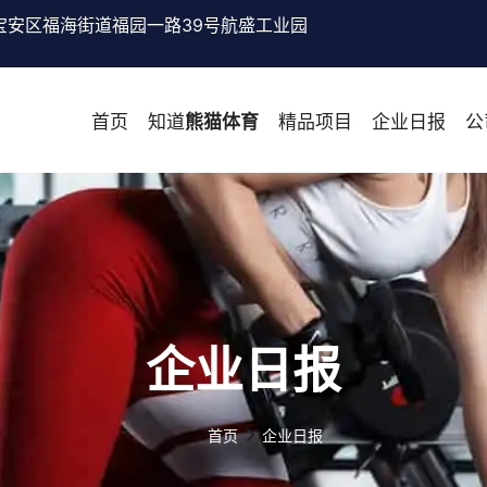
宝安区福海街道福园一路39号航盛工业园
首页
知道
熊猫体育
精品项目
企业日报
公
企业日报
首页
企业日报