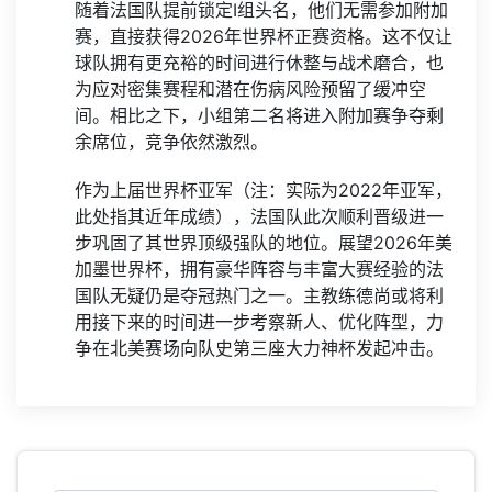
随着法国队提前锁定I组头名，他们无需参加附加
赛，直接获得2026年世界杯正赛资格。这不仅让
球队拥有更充裕的时间进行休整与战术磨合，也
为应对密集赛程和潜在伤病风险预留了缓冲空
间。相比之下，小组第二名将进入附加赛争夺剩
余席位，竞争依然激烈。
作为上届世界杯亚军（注：实际为2022年亚军，
此处指其近年成绩），法国队此次顺利晋级进一
步巩固了其世界顶级强队的地位。展望2026年美
加墨世界杯，拥有豪华阵容与丰富大赛经验的法
国队无疑仍是夺冠热门之一。主教练德尚或将利
用接下来的时间进一步考察新人、优化阵型，力
争在北美赛场向队史第三座大力神杯发起冲击。