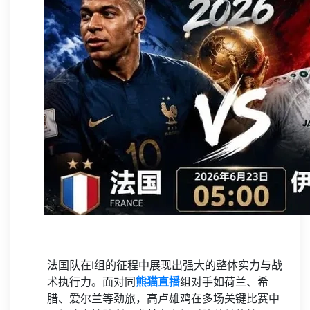
法国队在I组的征程中展现出强大的整体实力与战
术执行力。面对同
熊猫直播
组对手如荷兰、希
腊、爱尔兰等劲旅，高卢雄鸡在多场关键比赛中