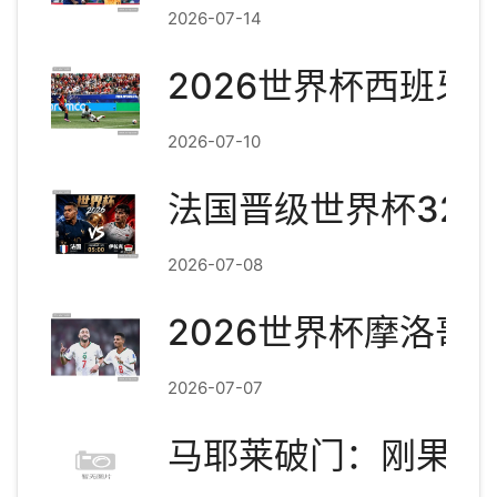
2026-07-14
2026世界杯西班牙
2026-07-10
法国晋级世界杯32强
2026-07-08
2026世界杯摩洛哥
2026-07-07
马耶莱破门：刚果民