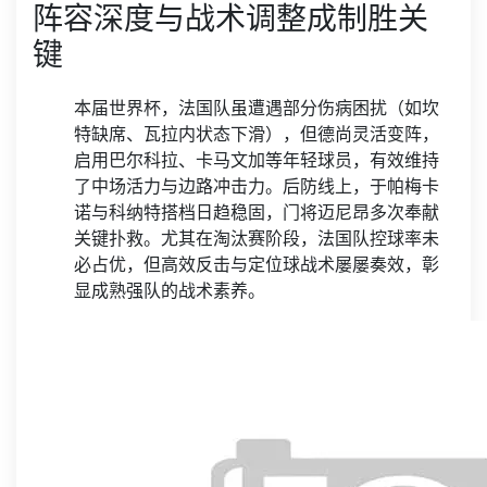
阵容深度与战术调整成制胜关
键
本届世界杯，法国队虽遭遇部分伤病困扰（如坎
特缺席、瓦拉内状态下滑），但德尚灵活变阵，
启用巴尔科拉、卡马文加等年轻球员，有效维持
了中场活力与边路冲击力。后防线上，于帕梅卡
诺与科纳特搭档日趋稳固，门将迈尼昂多次奉献
关键扑救。尤其在淘汰赛阶段，法国队控球率未
必占优，但高效反击与定位球战术屡屡奏效，彰
显成熟强队的战术素养。