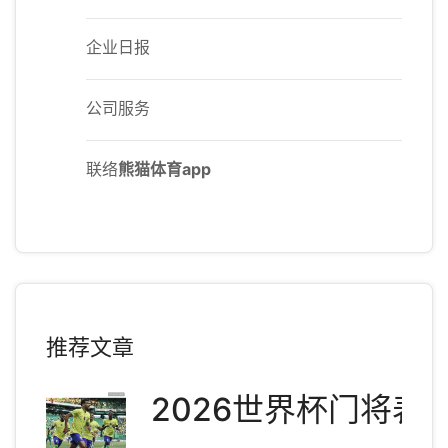
企业日报
公司服务
联络
熊猫体育app
推荐文章
2026世界杯门将