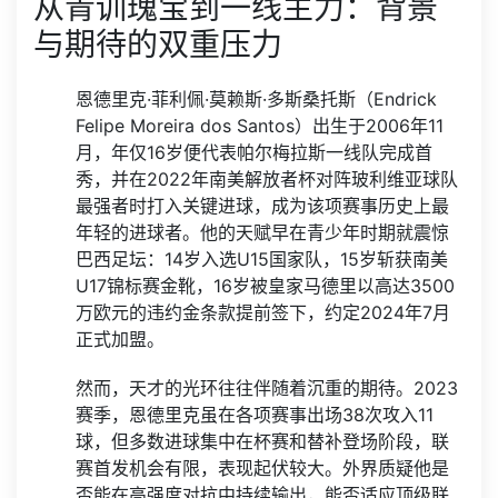
从青训瑰宝到一线主力：背景
与期待的双重压力
恩德里克·菲利佩·莫赖斯·多斯桑托斯（Endrick
Felipe Moreira dos Santos）出生于2006年11
月，年仅16岁便代表帕尔梅拉斯一线队完成首
秀，并在2022年南美解放者杯对阵玻利维亚球队
最强者时打入关键进球，成为该项赛事历史上最
年轻的进球者。他的天赋早在青少年时期就震惊
巴西足坛：14岁入选U15国家队，15岁斩获南美
U17锦标赛金靴，16岁被皇家马德里以高达3500
万欧元的违约金条款提前签下，约定2024年7月
正式加盟。
然而，天才的光环往往伴随着沉重的期待。2023
赛季，恩德里克虽在各项赛事出场38次攻入11
球，但多数进球集中在杯赛和替补登场阶段，联
赛首发机会有限，表现起伏较大。外界质疑他是
否能在高强度对抗中持续输出，能否适应顶级联