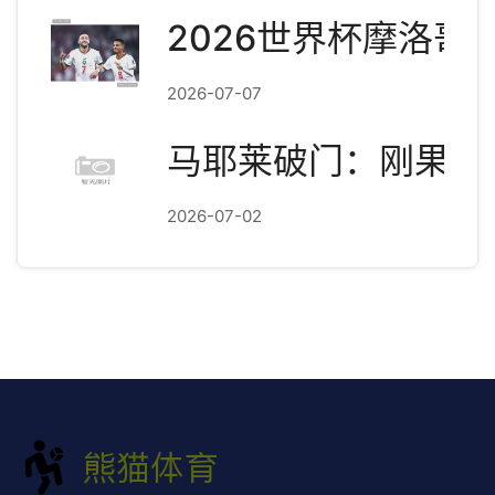
2026世界杯摩洛哥
2026-07-07
马耶莱破门：刚果民
2026-07-02