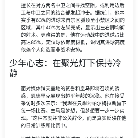
擅长在对方两名中卫之间寻找空隙，或利用边后
卫与中卫之间的结合部发起冲击。据统计，他本
赛季有63%的进球来自禁区弧顶至小禁区之间的
区域，其中40%为左脚完成，显示出左右脚均衡
的射术。更难得的是，他在运动战中的进球占比
高达85%，定位球依赖度极低，说明其进球高度
依赖个人创造而非战术安排。
少年心志：在聚光灯下保持冷
静
面对媒体铺天盖地的赞誉和皇马即将召唤的诱
惑，恩德里克展现出超乎年龄的沉稳。他在接受
采访时多次表示：“我现在只想为帕尔梅拉斯赢下
每一场比赛。皇马是梦想，但梦想要一步一步实
现。”这种态度并非公关辞令，而是真实反映在他
的日常训练和比赛中。