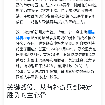
赛的节奏与压力。进入2024赛季，随着帕尔梅拉
斯主力前锋罗尼状态下滑、拉斐尔·维加频繁伤
缺，主教练阿贝尔·费雷拉决定给予恩德里克更多
信任——将他从轮换奇兵提拔为锋线主力。
这一决定起初引发争议。毕竟，让一名未满
熊猫
体育app
18岁的球员承担每场90分钟的战术核心
任务，在巴西顶级联赛中极为罕见。但数据很快
给出了回应：截至2024年11月中旬，恩德里克在
巴甲出战28场，首发24次，贡献12粒进球和4次
助攻；若加上巴西杯和州联赛，总进球数已达19
球，场均射正率达42%，预期进球（xG）为
10.8，实际进球超出预期，说明其终结效率远超
同龄人甚至许多成年球员。
关键战役：从替补奇兵到决定
胜负的主心骨