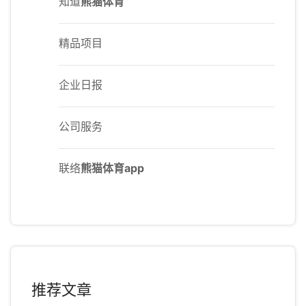
知道
熊猫体育
精品项目
企业日报
公司服务
联络
熊猫体育app
推荐文章