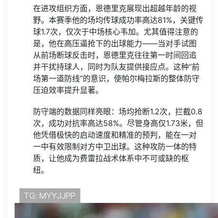
在进攻组织方面，恩德里克展现出超越年龄的视
野。本赛季他的场均传球成功率高达81%，关键传
球1.7次，仅次于中场核心韦加。尤其值得注意的
是，他在高压逼抢下的出球能力——当对手试图
从前场断球反击时，恩德里克往往第一时间回追
并干扰持球人，同时为队友提供接应点。这种“前
场第一道防线”的意识，使帕尔梅拉斯的整体防守
压迫效率提升显著。
防守端的数据同样亮眼：场均抢断1.2次，拦截0.8
次，成功对抗率高达58%。尽管身高仅1.73米，但
他凭借极快的启动速度和精准的预判，能在一对
一中有效限制对方中卫出球。这种攻防一体的特
质，让他成为费雷拉战术体系中不可或缺的枢
纽。