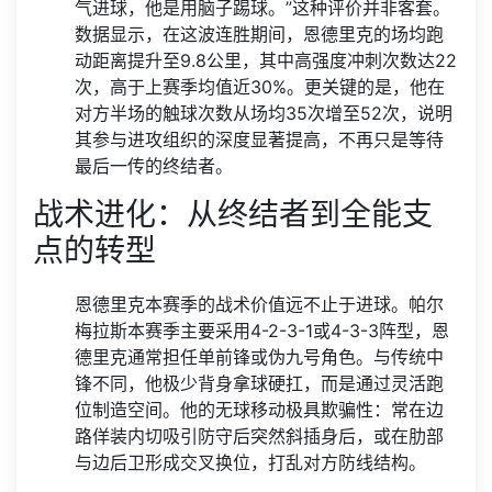
气进球，他是用脑子踢球。”这种评价并非客套。
数据显示，在这波连胜期间，恩德里克的场均跑
动距离提升至9.8公里，其中高强度冲刺次数达22
次，高于上赛季均值近30%。更关键的是，他在
对方半场的触球次数从场均35次增至52次，说明
其参与进攻组织的深度显著提高，不再只是等待
最后一传的终结者。
战术进化：从终结者到全能支
点的转型
恩德里克本赛季的战术价值远不止于进球。帕尔
梅拉斯本赛季主要采用4-2-3-1或4-3-3阵型，恩
德里克通常担任单前锋或伪九号角色。与传统中
锋不同，他极少背身拿球硬扛，而是通过灵活跑
位制造空间。他的无球移动极具欺骗性：常在边
路佯装内切吸引防守后突然斜插身后，或在肋部
与边后卫形成交叉换位，打乱对方防线结构。