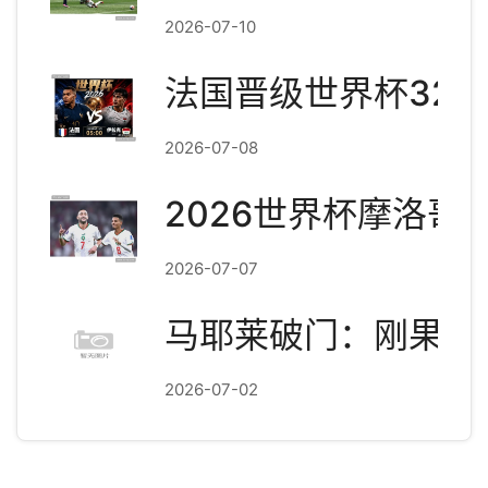
2026-07-10
法国晋级世界杯32强
2026-07-08
2026世界杯摩洛哥
2026-07-07
马耶莱破门：刚果民
2026-07-02