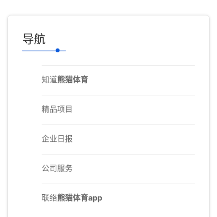
导航
知道
熊猫体育
精品项目
企业日报
公司服务
联络
熊猫体育app