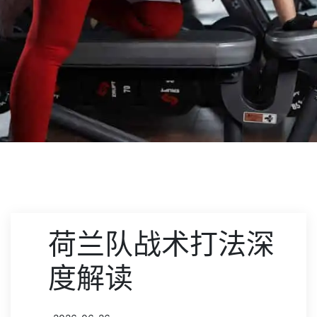
荷兰队战术打法深
度解读