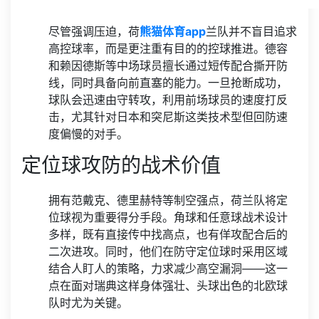
尽管强调压迫，荷
熊猫体育app
兰队并不盲目追求
高控球率，而是更注重有目的的控球推进。德容
和赖因德斯等中场球员擅长通过短传配合撕开防
线，同时具备向前直塞的能力。一旦抢断成功，
球队会迅速由守转攻，利用前场球员的速度打反
击，尤其针对日本和突尼斯这类技术型但回防速
度偏慢的对手。
定位球攻防的战术价值
拥有范戴克、德里赫特等制空强点，荷兰队将定
位球视为重要得分手段。角球和任意球战术设计
多样，既有直接传中找高点，也有佯攻配合后的
二次进攻。同时，他们在防守定位球时采用区域
结合人盯人的策略，力求减少高空漏洞——这一
点在面对瑞典这样身体强壮、头球出色的北欧球
队时尤为关键。