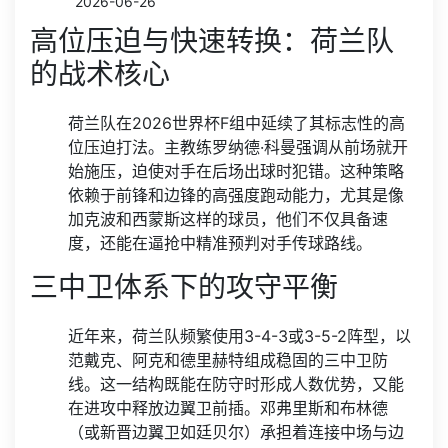
2026-06-26
高位压迫与快速转换：荷兰队
的战术核心
荷兰队在2026世界杯F组中延续了其标志性的高
位压迫打法。主教练罗纳德·科曼强调从前场就开
始施压，迫使对手在后场出球时犯错。这种策略
依赖于前锋和边锋的高强度跑动能力，尤其是像
加克波和西蒙斯这样的球员，他们不仅具备速
度，还能在逼抢中精准预判对手传球路线。
三中卫体系下的攻守平衡
近年来，荷兰队频繁使用3-4-3或3-5-2阵型，以
范戴克、阿克和德里赫特组成稳固的三中卫防
线。这一结构既能在防守时形成人数优势，又能
在进攻中释放边翼卫前插。邓弗里斯和布林德
（或新晋边翼卫如廷贝尔）承担着连接中场与边