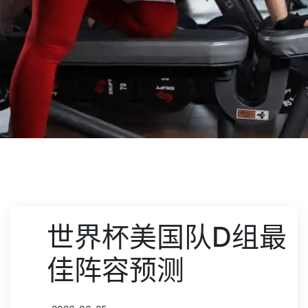
世界杯美国队D组最
佳阵容预测