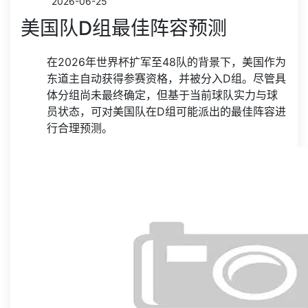
2026-06-25
美国队D组最佳阵容预测
在2026年世界杯扩军至48队的背景下，美国作为
东道主自动获得参赛资格，并被分入D组。尽管具
体分组尚未最终确定，但基于当前球队实力与球
员状态，可对美国队在D组可能派出的最佳阵容进
行合理预测。