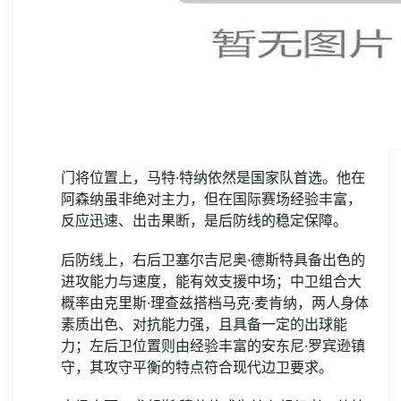
门将位置上，马特·特纳依然是国家队首选。他在
阿森纳虽非绝对主力，但在国际赛场经验丰富，
反应迅速、出击果断，是后防线的稳定保障。
后防线上，右后卫塞尔吉尼奥·德斯特具备出色的
进攻能力与速度，能有效支援中场；中卫组合大
概率由克里斯·理查兹搭档马克·麦肯纳，两人身体
素质出色、对抗能力强，且具备一定的出球能
力；左后卫位置则由经验丰富的安东尼·罗宾逊镇
守，其攻守平衡的特点符合现代边卫要求。