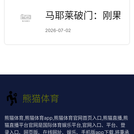
马耶莱破门：刚果民
2026-07-02
熊猫体育,熊猫体育app,熊猫体育官网首页入口,熊猫直播,熊
猫直播平台官网是国际体育娱乐平台,官网入口、平台、登
录入口、网页版、在线网址、娱乐、手机版app下载,将秉承