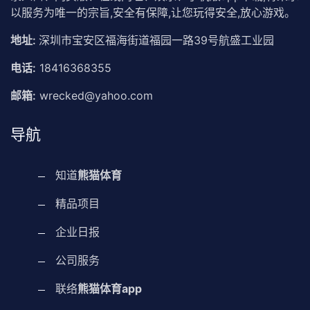
以服务为唯一的宗旨,安全有保障,让您玩得安全,放心游戏。
地址:
深圳市宝安区福海街道福园一路39号航盛工业园
电话:
18416368355
邮箱:
wrecked@yahoo.com
导航
知道
熊猫体育
精品项目
企业日报
公司服务
联络
熊猫体育app