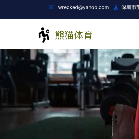
wrecked@yahoo.com
深圳市