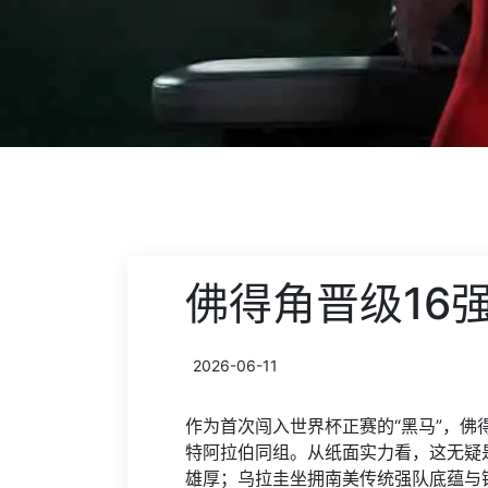
佛得角晋级16
2026-06-11
作为首次闯入世界杯正赛的“黑马”，佛
特阿拉伯同组。从纸面实力看，这无疑
雄厚；乌拉圭坐拥南美传统强队底蕴与