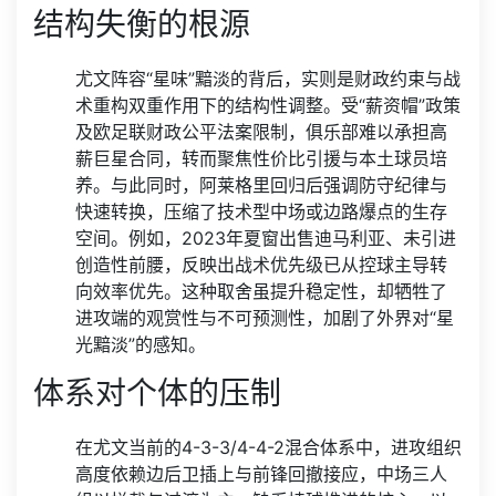
结构失衡的根源
尤文阵容“星味”黯淡的背后，实则是财政约束与战
术重构双重作用下的结构性调整。受“薪资帽”政策
及欧足联财政公平法案限制，俱乐部难以承担高
薪巨星合同，转而聚焦性价比引援与本土球员培
养。与此同时，阿莱格里回归后强调防守纪律与
快速转换，压缩了技术型中场或边路爆点的生存
空间。例如，2023年夏窗出售迪马利亚、未引进
创造性前腰，反映出战术优先级已从控球主导转
向效率优先。这种取舍虽提升稳定性，却牺牲了
进攻端的观赏性与不可预测性，加剧了外界对“星
光黯淡”的感知。
体系对个体的压制
在尤文当前的4-3-3/4-4-2混合体系中，进攻组织
高度依赖边后卫插上与前锋回撤接应，中场三人