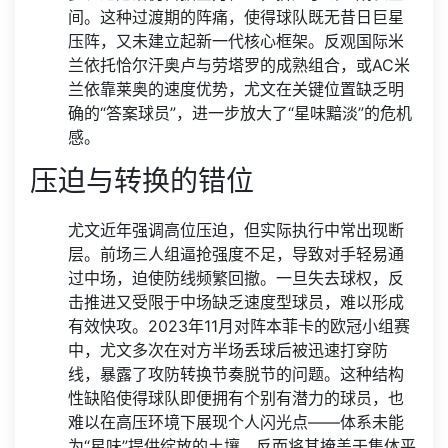
间。这种过渡期的阵痛，使得球队既无昔日巨星
压阵，又未建立起新一代核心框架。反观国际米
兰依托恰尔汗奥卢与劳塔罗的成熟组合，或AC米
兰依靠莱奥的速度优势，尤文在关键位置缺乏明
确的“答案球员”，进一步放大了“星味黯淡”的危机
感。
压迫与转换的错位
尤文近年强调高位压迫，但实际执行中常出现断
层。前场三人组逼抢强度不足，导致对手轻易通
过中场，迫使防线频繁回撤。一旦失去球权，反
击推进又受限于中场缺乏速度型球员，难以形成
有效快攻。2023年11月对阵本菲卡的欧冠小组赛
中，尤文多次在对方半场丢球后被迅速打穿防
线，暴露了攻防转换节奏脱节的问题。这种结构
性缺陷使得球队即便拥有个别有潜力的球员，也
难以在高压环境下展现个人闪光点——体系未能
为“星味”提供绽放的土壤，反而将其掩盖于集体平