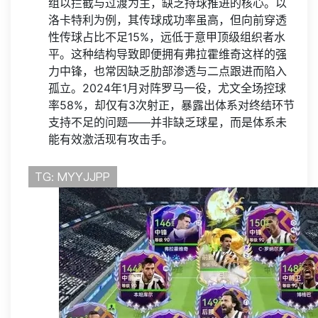
组以拦截与过渡为主，缺乏持球推进的核心。以
洛卡特利为例，其传球成功率虽高，但向前穿透
性传球占比不足15%，远低于意甲顶级组织者水
平。这种结构导致即便拥有弗拉霍维奇这样的强
力中锋，也常因缺乏肋部渗透与二点跟进而陷入
孤立。2024年1月对阵罗马一役，尤文全场控球
率58%，却仅有3次射正，暴露出体系对终结环节
支持不足的问题——并非缺乏球星，而是体系未
能有效激活现有攻击手。