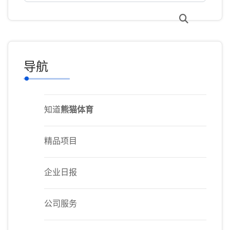
导航
知道
熊猫体育
精品项目
企业日报
公司服务