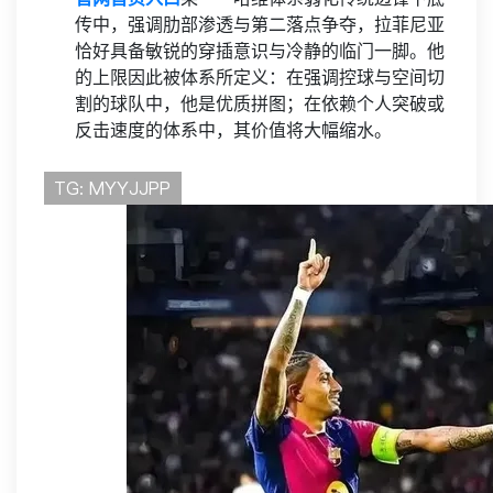
传中，强调肋部渗透与第二落点争夺，拉菲尼亚
恰好具备敏锐的穿插意识与冷静的临门一脚。他
的上限因此被体系所定义：在强调控球与空间切
割的球队中，他是优质拼图；在依赖个人突破或
反击速度的体系中，其价值将大幅缩水。