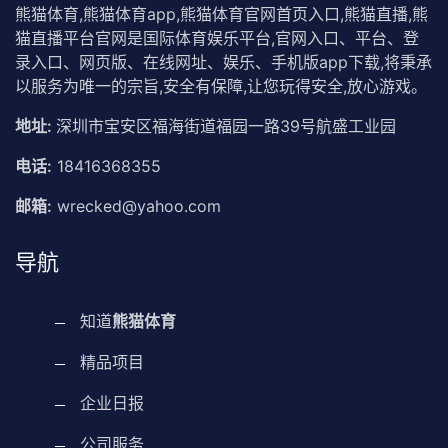
熊猫体育,熊猫体育app,熊猫体育官网首页入口,熊猫直播,熊
猫直播平台官网是国际体育娱乐平台,官网入口、平台、登
录入口、网页版、在线网址、娱乐、手机版app下载,将秉承
以服务为唯一的宗旨,安全有保障,让您玩得安全,放心游戏。
地址:
深圳市宝安区福海街道福园一路39号航盛工业园
电话:
18416368355
邮箱:
wrecked@yahoo.com
导航
知道
熊猫体育
精品项目
企业日报
公司服务