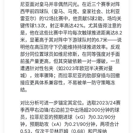
尼亚面对皇马并非偶然闪光。在近三个赛季对阵
西甲前四球队（皇马、马竞、皇家社会、比利亚
雷亚尔）的12场比赛中，他贡献5球2助，场均关
键传球1.3次，射正率高达42%。尤其值得注意的
是，他在这些比赛中平均每次触球推进距离达8.2
米，显著高于其对阵中下游球队时的6.7米——说
明他在高压防守下仍能维持持球推进效率。反观
部分同位置球员如维尼修斯，在同等强度对手面
前虽产量更高，但其突破依赖一对一爆破，一旦
遭遇针对性包夹（如2023年欧冠半决赛对曼
城），效率骤降；而拉菲尼亚的肋部穿插与回撤
接应更具体系兼容性，不易被单一防守策略冻
结。
对比分析可进一步锚定其定位。选取2023/24赛
季西甲右边锋/右边前卫中出场超2000分钟的球
员，拉菲尼亚的预期进球（xG）为0.32/90分
钟，预期助攻（xA）为0.21/90分钟，两项合计
0.53，仅次于贝林厄姆（0.68）和巴埃纳