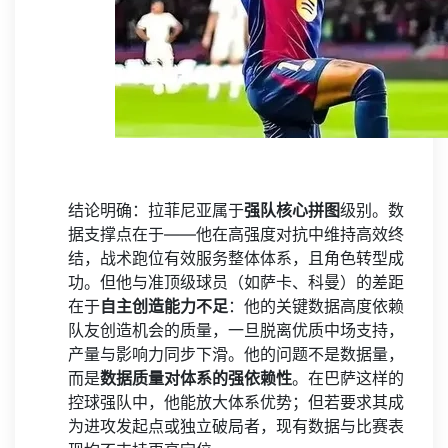
结论明确：拉菲尼亚属于
强队核心拼图
级别。数
据支撑点在于——他在高强度对抗中维持高效终
结，战术跑位有效服务整体体系，且角色转型成
功。但他与准顶级球员（如萨卡、科曼）的差距
在于
自主创造能力不足
：他的关键数据高度依赖
队友创造机会的质量，一旦脱离优质中场支持，
产量与影响力同步下滑。他的问题不是数据量，
而是
数据质量对体系的强依赖性
。在巴萨这样的
控球强队中，他能放大体系优势；但若要求其成
为进攻发起点或独立破局者，现有数据与比赛表