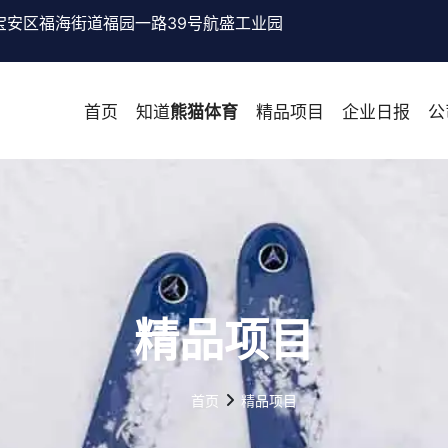
宝安区福海街道福园一路39号航盛工业园
首页
知道
熊猫体育
精品项目
企业日报
公
精品项目
首页
精品项目