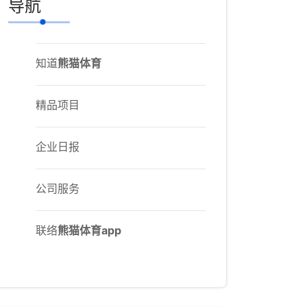
导航
知道
熊猫体育
精品项目
企业日报
公司服务
联络
熊猫体育app