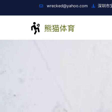
wrecked@yahoo.com
深圳市