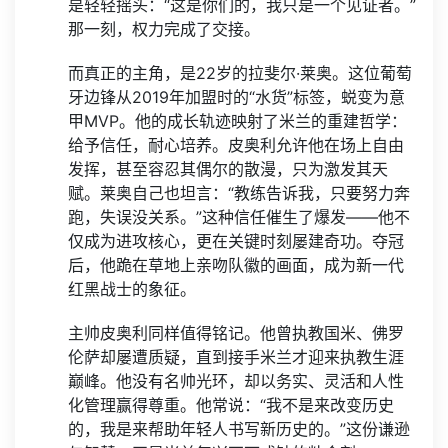
是轻轻摇头：“这是你们的，我只是一个见证者。”
那一刻，权力完成了交接。
而真正的主角，是22岁的拉斐尔·莱奥。这位葡萄
牙边锋从2019年加盟时的“水货”标签，蜕变为意
甲MVP。他的成长轨迹映射了米兰的重建哲学：
给予信任，耐心培养。皮奥利允许他在场上自由
发挥，甚至容忍其偶尔的散漫，只为激发其天
赋。莱奥自己也坦言：“教练告诉我，只要努力奔
跑，失误没关系。”这种信任催生了爆发——他不
仅成为进攻核心，更在关键时刻屡建奇功。夺冠
后，他跪在草地上亲吻队徽的画面，成为新一代
红黑战士的象征。
主帅皮奥利同样值得铭记。他曾执教国米、佛罗
伦萨却屡遭质疑，直到接手米兰才迎来执教生涯
巅峰。他没有名帅光环，却以务实、灵活和人性
化管理赢得尊重。他常说：“我不是来改变历史
的，我是来帮助年轻人书写新历史的。”这份谦逊