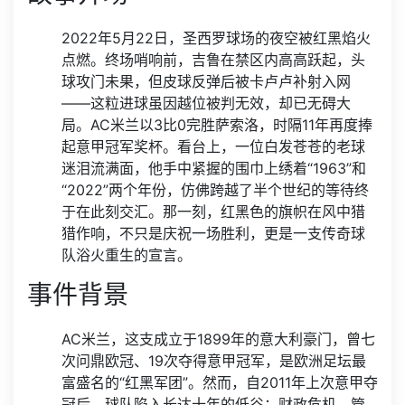
2022年5月22日，圣西罗球场的夜空被红黑焰火
点燃。终场哨响前，吉鲁在禁区内高高跃起，头
球攻门未果，但皮球反弹后被卡卢卢补射入网
——这粒进球虽因越位被判无效，却已无碍大
局。AC米兰以3比0完胜萨索洛，时隔11年再度捧
起意甲冠军奖杯。看台上，一位白发苍苍的老球
迷泪流满面，他手中紧握的围巾上绣着“1963”和
“2022”两个年份，仿佛跨越了半个世纪的等待终
于在此刻交汇。那一刻，红黑色的旗帜在风中猎
猎作响，不只是庆祝一场胜利，更是一支传奇球
队浴火重生的宣言。
事件背景
AC米兰，这支成立于1899年的意大利豪门，曾七
次问鼎欧冠、19次夺得意甲冠军，是欧洲足坛最
富盛名的“红黑军团”。然而，自2011年上次意甲夺
冠后，球队陷入长达十年的低谷：财政危机、管