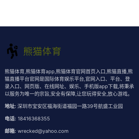
熊猫体育,熊猫体育app,熊猫体育官网首页入口,熊猫直播,熊
猫直播平台官网是国际体育娱乐平台,官网入口、平台、登
录入口、网页版、在线网址、娱乐、手机版app下载,将秉承
以服务为唯一的宗旨,安全有保障,让您玩得安全,放心游戏。
地址:
深圳市宝安区福海街道福园一路39号航盛工业园
电话:
18416368355
邮箱:
wrecked@yahoo.com