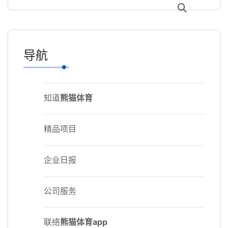
导航
知道
熊猫体育
精品项目
企业日报
公司服务
联络
熊猫体育app