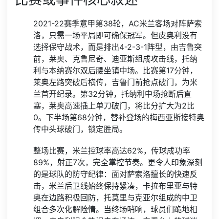
2021-22赛季意甲第38轮，AC米兰客场对阵萨索
洛，只需一场平局即可确保冠军。但皮奥利没有
选择保守战术，而是排出4-2-3-1阵型，由吉鲁突
前，莱奥、克鲁尼奇、迪亚斯组成攻击线，托纳
利与本纳赛尔双后腰坐镇中场。比赛第17分钟，
莱奥左路突破后横传，吉鲁门前抢点破门，为米
兰首开纪录。第32分钟，托纳利中场抢断后直
塞，莱奥高速插上单刀破门，将比分扩大为2比
0。下半场第68分钟，替补登场的梅西亚斯接特奥
传中头球破门，锁定胜局。
整场比赛，米兰控球率高达62%，传球成功率
89%，射正7次，完全掌控节奏。更令人印象深刻
的是球队的防守纪律：面对萨索洛擅长的快速反
击，米兰后卫线始终保持紧凑，卡拉布里亚与特
奥在边路积极回防，托莫里与克亚尔组成的中卫
组合多次化解险情。当终场哨响，球员们跪地相