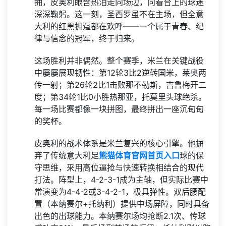
拥，皮奥利眼含热泪走向场边，向看台上的球迷
深深鞠躬。这一刻，圣西罗虽不在主场，但全意
大利的红黑拥趸都在欢呼——一个属于青春、纪
律与信念的冠军，终于归来。
这场胜利并非偶然。整个赛季，米兰在关键战役
中屡屡展现韧性：第12轮3比2逆转国米，莱奥两
传一射；第26轮2比1击败那不勒斯，吉鲁梅开二
度；第34轮1比0小胜热那亚，托莫里头球绝杀。
每一场比赛都像一块拼图，最终拼出一座沉甸甸
的奖杯。
皮奥利的战术体系是米兰复兴的核心引擎。他摒
弃了传统意大利足
熊猫体育官网首页入口
球的保
守思维，采用高位逼抢与快速转换相结合的现代
打法。阵型上，4-2-3-1成为主轴，但实际比赛中
常演变为4-4-2或3-4-2-1，极具弹性。双后腰配
置（本纳赛尔+托纳利）提供中场屏障，同时具备
出色的出球能力。本纳赛尔场均抢断2.1次、传球