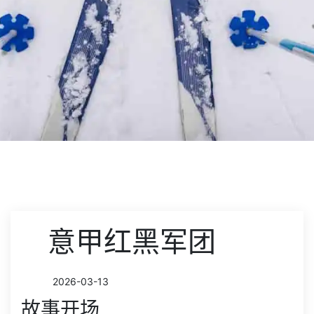
意甲红黑军团
2026-03-13
故事开场