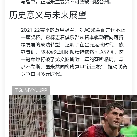
与智慧，正是米兰复兴不可或缺的粘合剂。
历史意义与未来展望
2021-22赛季的意甲冠军，对AC米兰而言远不止
一座奖杯。它标志着俱乐部从资本驱动转向可持
续发展的成功转型，证明了在金元足球时代，依
靠青训、战术纪律和团队精神依然可以登顶。这
一冠军也打破了尤文图斯近十年的垄断格局，与
那不勒斯、国米共同构成意甲“新三极”，推动联赛
竞争重回多元时代。