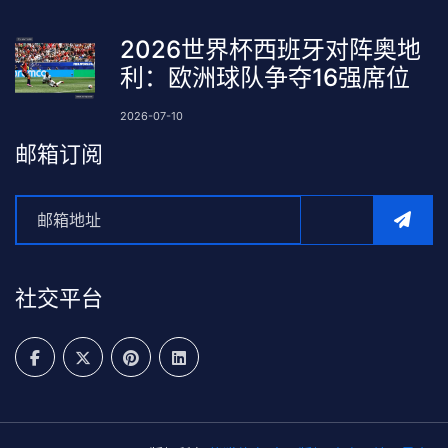
2026世界杯西班牙对阵奥地
利：欧洲球队争夺16强席位
2026-07-10
邮箱订阅
社交平台