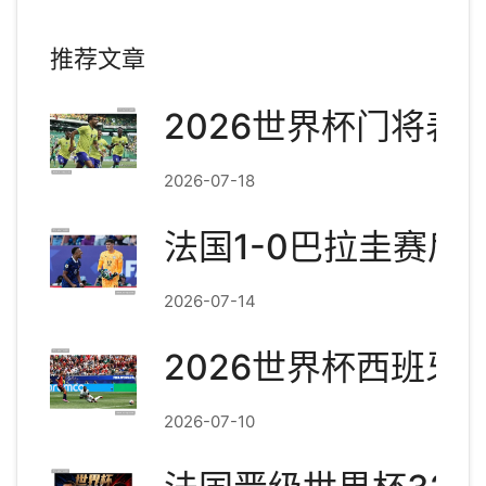
推荐文章
2026世界杯门将
2026-07-18
法国1-0巴拉圭赛
2026-07-14
2026世界杯西班牙
2026-07-10