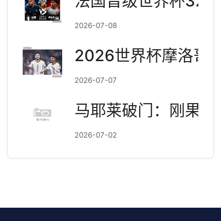
法国晋级世界杯32强
2026-07-08
2026世界杯摩洛哥
2026-07-07
马耶莱破门：刚果民
2026-07-02