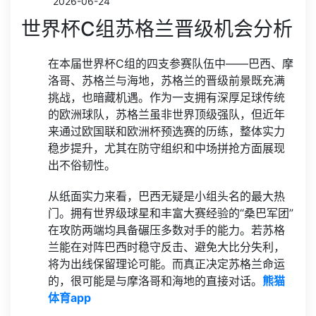
2026-06-24
世界杯C组苏格兰晋级机会分析
在本届世界杯C组的四支参赛队伍中——巴西、摩
洛哥、苏格兰与海地，苏格兰的晋级前景既充满
挑战，也暗藏机遇。作为一支拥有深厚足球传统
的欧洲球队，苏格兰虽非世界顶级强队，但近年
来通过欧国联和欧洲杯预选赛的历练，整体实力
稳步提升，尤其在防守组织和中场拼抢方面展现
出不俗韧性。
从纸面实力来看，巴西无疑是小组头名的最大热
门。拥有世界级球星和丰富大赛经验的“桑巴军团”
在攻防两端均具备碾压多数对手的能力。若苏格
兰能在对阵巴西时稳守反击、避免大比分失利，
将为出线保留理论可能。而真正决定苏格兰命运
的，很可能是与摩洛哥和海地的直接对话。
熊猫
体育app