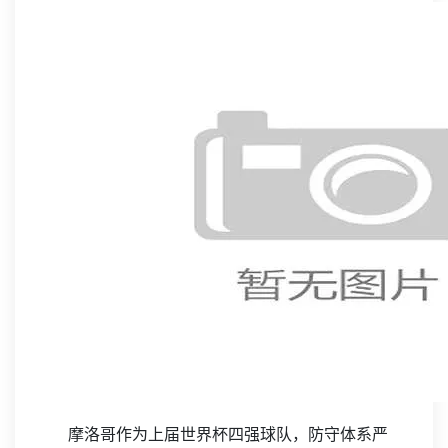
摩洛哥作为上届世界杯四强球队，防守体系严