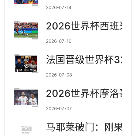
2026-07-14
2026世界杯西班牙
2026-07-10
法国晋级世界杯32强
2026-07-08
2026世界杯摩洛哥
2026-07-07
马耶莱破门：刚果民