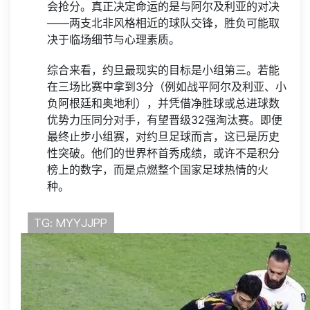
会抢分。真正决定命运的是与阿尔及利亚的对决
——两支北非风格相近的球队交锋，胜负可能取
决于临场细节与心理素质。
综合来看，约旦最现实的目标是小组第三。若能
在三场比赛中拿到3分（例如战平阿尔及利亚、小
负阿根廷和奥地利），并凭借净胜球或总进球数
优势力压同分对手，有望晋级32强淘汰赛。即便
最终止步小组赛，对约旦足球而言，这已是历史
性突破。他们的世界杯首秀成绩，或许不是积分
榜上的数字，而是点燃整个国家足球热情的火
种。