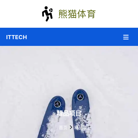
精品项目
首页
精品项目