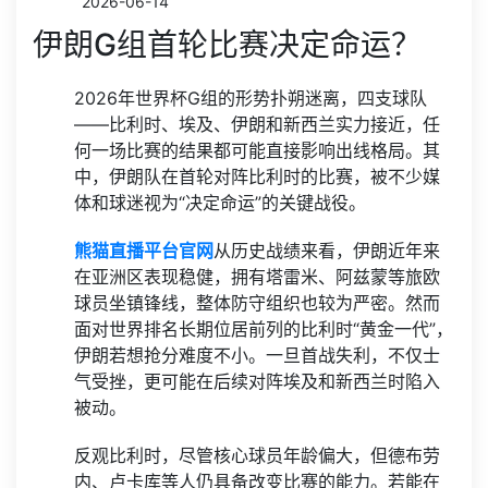
2026-06-14
伊朗G组首轮比赛决定命运？
2026年世界杯G组的形势扑朔迷离，四支球队
——比利时、埃及、伊朗和新西兰实力接近，任
何一场比赛的结果都可能直接影响出线格局。其
中，伊朗队在首轮对阵比利时的比赛，被不少媒
体和球迷视为“决定命运”的关键战役。
熊猫直播平台官网
从历史战绩来看，伊朗近年来
在亚洲区表现稳健，拥有塔雷米、阿兹蒙等旅欧
球员坐镇锋线，整体防守组织也较为严密。然而
面对世界排名长期位居前列的比利时“黄金一代”，
伊朗若想抢分难度不小。一旦首战失利，不仅士
气受挫，更可能在后续对阵埃及和新西兰时陷入
被动。
反观比利时，尽管核心球员年龄偏大，但德布劳
内、卢卡库等人仍具备改变比赛的能力。若能在