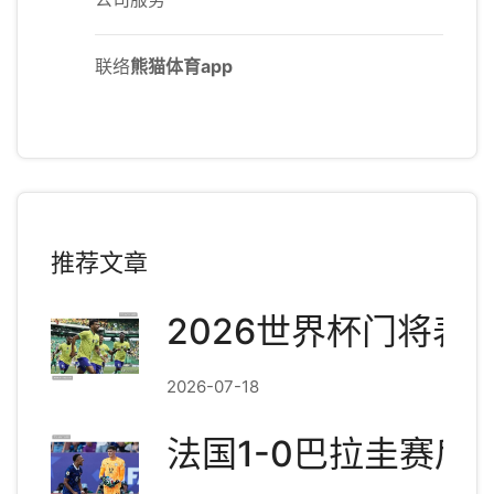
联络
熊猫体育app
推荐文章
2026世界杯门将
2026-07-18
法国1-0巴拉圭赛