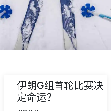
伊朗G组首轮比赛决
定命运？