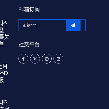
邮箱订阅
界杯
盘
赛关
理
社交平台
土耳
杯D
报
界杯