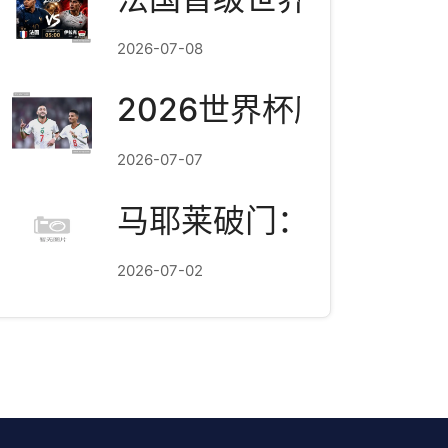
2026-07-08
2026世界杯摩洛哥3
2026-07-07
马耶莱破门：刚果民主
2026-07-02