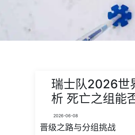
瑞士队2026
析 死亡之组能
2026-06-08
晋级之路与分组挑战