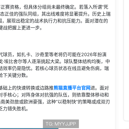
杯正赛资格，但具体分组尚未最终确定。若落入所谓“死
状态正佳的强队同组，其出线难度将显著提升。历史上瑞
组突围，展现出稳定的战术执行力和抗压能力。面对潜在的
键战把握上更进一步。
球员，如扎卡、沙奇里等老将仍可能在2026年扮演
戈·埃比舍尔等人逐渐挑起大梁。球队整体结构均衡，中
结效率仍是隐忧。若核心球员状态在线且避免伤病，瑞
抢下关键分数。
基础上的快速转换或边路推
熊猫直播平台官网
进。面对
对手核心；对阵身体对抗强的队伍，则依靠整体移动和
遇南美劲旅或欧洲豪强，这种“以稳制快”的策略或成双刃
乏力错失胜机。