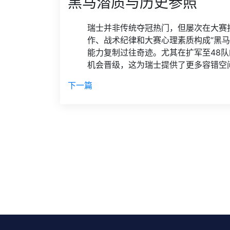
黑马潜质与历史参照
瑞士并非传统夺冠热门，但屡次在大赛扮
作、战术纪律和大赛心理素质构成“黑马
能力复制过往奇迹。尤其在扩军至48
机会晋级，这为瑞士提供了更多容错空
下一篇