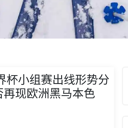
世界杯小组赛出线形势分
否再现欧洲黑马本色