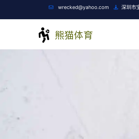
wrecked@yahoo.com
深圳市