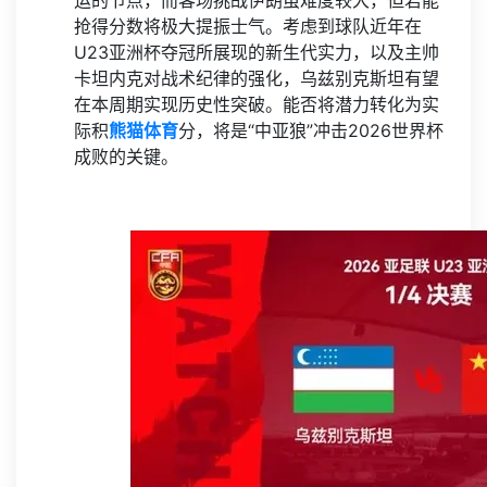
运的节点，而客场挑战伊朗虽难度较大，但若能
抢得分数将极大提振士气。考虑到球队近年在
U23亚洲杯夺冠所展现的新生代实力，以及主帅
卡坦内克对战术纪律的强化，乌兹别克斯坦有望
在本周期实现历史性突破。能否将潜力转化为实
际积
熊猫体育
分，将是“中亚狼”冲击2026世界杯
成败的关键。