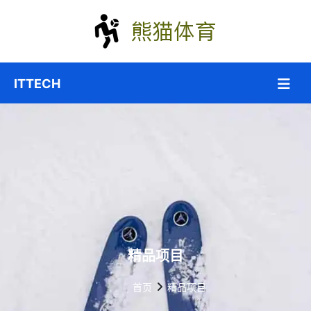
精品项目
首页
精品项目