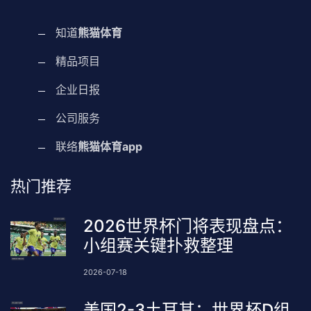
知道
熊猫体育
精品项目
企业日报
公司服务
联络
熊猫体育app
热门推荐
2026世界杯门将表现盘点：
小组赛关键扑救整理
2026-07-18
美国2-3土耳其：世界杯D组