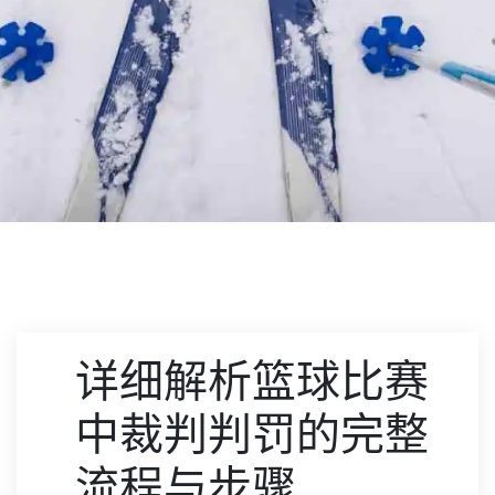
详细解析篮球比赛
中裁判判罚的完整
流程与步骤