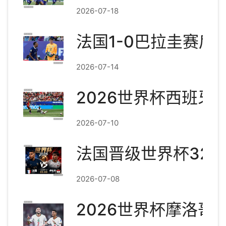
2026-07-18
法国1-0巴拉圭赛
2026-07-14
2026世界杯西班牙
2026-07-10
法国晋级世界杯32强
2026-07-08
2026世界杯摩洛哥