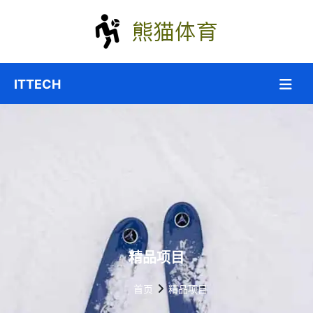
精品项目
首页
精品项目