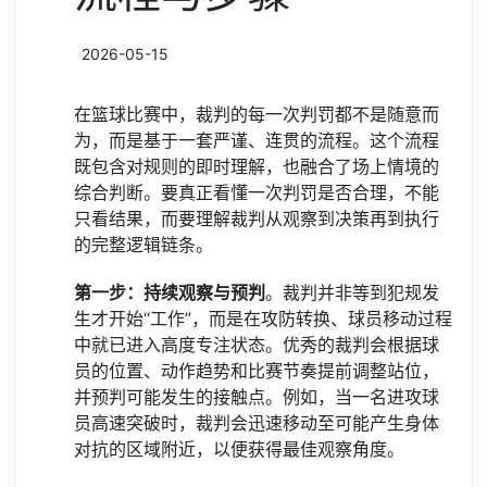
2026-05-15
在篮球比赛中，裁判的每一次判罚都不是随意而
为，而是基于一套严谨、连贯的流程。这个流程
既包含对规则的即时理解，也融合了场上情境的
综合判断。要真正看懂一次判罚是否合理，不能
只看结果，而要理解裁判从观察到决策再到执行
的完整逻辑链条。
第一步：持续观察与预判
。裁判并非等到犯规发
生才开始“工作”，而是在攻防转换、球员移动过程
中就已进入高度专注状态。优秀的裁判会根据球
员的位置、动作趋势和比赛节奏提前调整站位，
并预判可能发生的接触点。例如，当一名进攻球
员高速突破时，裁判会迅速移动至可能产生身体
对抗的区域附近，以便获得最佳观察角度。