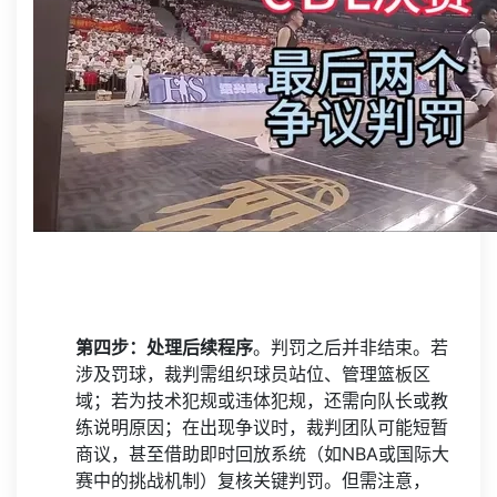
第四步：处理后续程序
。判罚之后并非结束。若
涉及罚球，裁判需组织球员站位、管理篮板区
域；若为技术犯规或违体犯规，还需向队长或教
练说明原因；在出现争议时，裁判团队可能短暂
商议，甚至借助即时回放系统（如NBA或国际大
赛中的挑战机制）复核关键判罚。但需注意，