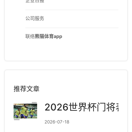
企业日报
公司服务
联络
熊猫体育app
推荐文章
2026世界杯门将
2026-07-18