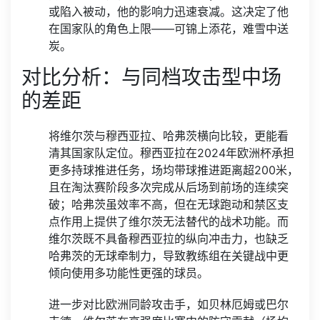
或陷入被动，他的影响力迅速衰减。这决定了他
在国家队的角色上限——可锦上添花，难雪中送
炭。
对比分析：与同档攻击型中场
的差距
将维尔茨与穆西亚拉、哈弗茨横向比较，更能看
清其国家队定位。穆西亚拉在2024年欧洲杯承担
更多持球推进任务，场均带球推进距离超200米，
且在淘汰赛阶段多次完成从后场到前场的连续突
破；哈弗茨虽效率不高，但在无球跑动和禁区支
点作用上提供了维尔茨无法替代的战术功能。而
维尔茨既不具备穆西亚拉的纵向冲击力，也缺乏
哈弗茨的无球牵制力，导致教练组在关键战中更
倾向使用多功能性更强的球员。
进一步对比欧洲同龄攻击手，如贝林厄姆或巴尔